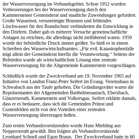
der Wasserversorgung im Verbandsgebiet. Schon 1952 wurden
Verbesserungen bei der Wasserversorgung durch den
Kammersteiner Gemeinderat und staatliche Zuwendungen gefordert.
Große Wassernot, verunreinigte Brunnen und fehlendes
Löschwasser für den Brandschutz verhinderten die Entwicklung in
den Dörfern. Daher gab es mehrere Versuche gemeinschaftliche
Anlagen zu errichten, die allerdings nicht zielführend waren. 1959
wurde der behördliche Druck immer größer. So hieß es in einem
Schreiben des Wasserwirtschaftsamtes: „Für evtl. Katastrophenfalle
trägt allein der Gemeinderat hierfür die Verantwortung.“ Seitens der
Behörden wurde als wirtschaftlichste Lösung eine zentrale
Wasserversorgung für die Altgemeinde Kammerstein vorgeschlagen.
Schließlich wurde der Zweckverband am 19. November 1965 auf
Initiative von Landrat Franz-Peter Seifert im Evang. Vereinshaus in
Schwabach aus der Taufe gehoben. Die Gründungsväter waren die
Repräsentanten der Altgemeinden Barthelmesaurach, Ebersbach,
Günzersreuth, Kammerstein und Volkersgau. Seifert erklärte damals,
dass er es bedauere, dass sich die Gemeinden Prünst und
Gustenfelden nicht von den Vorteilen einer zentralen
Wasserversorgung überzeugen ließen.
Zum ersten Verbandsvorsitzenden wurde Hans Miehling aus
Neppersreuth gewählt. Ihm folgten als Verbandsvorsitzende
Leonhard Schnell und Egon Braun. Der Zweckverband hatte in 60