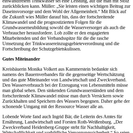
einwandfreiem Trinkwasser sei eine Leistung, auf die man mit Stolz
zurückblicken kann. Müller: „Sie leisten einen wichtigen Beitrag zur
Daseinsvorsorge und dem Wohl der Allgemeinheit.“ Mit Blick auf
die Zukunft wies Müller darauf hin, dass der fortschreitende
Klimawandel und die prognostizierten Folgen für die
Grundwasserneubildung sowohl die Wasserversorger als auch die
Verbraucher herausfordere. Lob zollte er den engagierten
Mitarbeitenden und der Verbandsspitze für die die rasche
Umsetzung der Trinkwassereinzugsgebieteverordnung und die
Fortschreibung der Schutzgebietskulissen.
Gutes Miteinander
Kreisbäuerin Monika Volkert aus Kammerstein bedankte sich
namens des Bauernverbandes für die gegenseitige Wertschätzung
und das gute Miteinander von Landwirtschaft und Zweckverband.
Den Wasserverbrauch bei der Erzeugung von Lebensmitteln müsse
man global sehen. Den sinkenden Grundwasserständen und dem
fortschreitende Klimawandel müsse man durch Versickern sowie
Zurückhalten und Speichern des Wassers begegnen. Daher gehe der
schonende Umgang mit der Ressource Wasser alle an.
Lobende Worte fand auch Ingrid Bär, die Leiterin des Amtes für
Ernährung, Landwirtschaft und Forsten Roth-Weißenburg. „Der
Zweckverband Heidenberg-Gruppe steht für Nachhaltigkeit,
Wirtschaftlichkeit und vorbildliche Versorgungssicherheit.“ So seien