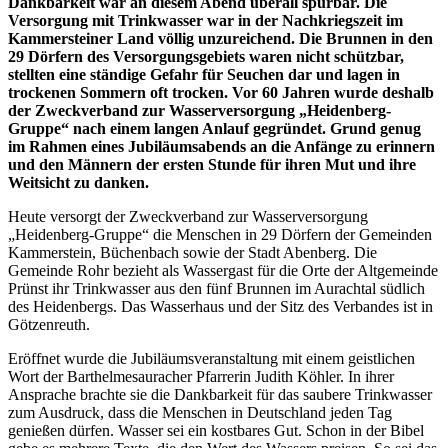
Dankbarkeit war an diesem Abend überall spürbar. Die
Versorgung mit Trinkwasser war in der Nachkriegszeit im
Kammersteiner Land völlig unzureichend. Die Brunnen in den
29 Dörfern des Versorgungsgebiets waren nicht schützbar,
stellten eine ständige Gefahr für Seuchen dar und lagen in
trockenen Sommern oft trocken. Vor 60 Jahren wurde deshalb
der Zweckverband zur Wasserversorgung „Heidenberg-
Gruppe“ nach einem langen Anlauf gegründet. Grund genug
im Rahmen eines Jubiläumsabends an die Anfänge zu erinnern
und den Männern der ersten Stunde für ihren Mut und ihre
Weitsicht zu danken.
Heute versorgt der Zweckverband zur Wasserversorgung
„Heidenberg-Gruppe“ die Menschen in 29 Dörfern der Gemeinden
Kammerstein, Büchenbach sowie der Stadt Abenberg. Die
Gemeinde Rohr bezieht als Wassergast für die Orte der Altgemeinde
Prünst ihr Trinkwasser aus den fünf Brunnen im Aurachtal südlich
des Heidenbergs. Das Wasserhaus und der Sitz des Verbandes ist in
Götzenreuth.
Eröffnet wurde die Jubiläumsveranstaltung mit einem geistlichen
Wort der Barthelmesauracher Pfarrerin Judith Köhler. In ihrer
Ansprache brachte sie die Dankbarkeit für das saubere Trinkwasser
zum Ausdruck, dass die Menschen in Deutschland jeden Tag
genießen dürfen. Wasser sei ein kostbares Gut. Schon in der Bibel