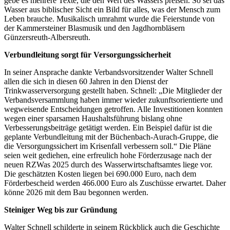
gebe es mehrere Texte, die den Wert des Wassers preisen. So sei das
Wasser aus biblischer Sicht ein Bild für alles, was der Mensch zum
Leben brauche. Musikalisch umrahmt wurde die Feierstunde von
der Kammersteiner Blasmusik und den Jagdhornbläsern
Günzersreuth-Albersreuth.
Verbundleitung sorgt für Versorgungssicherheit
In seiner Ansprache dankte Verbandsvorsitzender Walter Schnell
allen die sich in diesen 60 Jahren in den Dienst der
Trinkwasserversorgung gestellt haben. Schnell: „Die Mitglieder der
Verbandsversammlung haben immer wieder zukunftsorientierte und
wegweisende Entscheidungen getroffen. Alle Investitionen konnten
wegen einer sparsamen Haushaltsführung bislang ohne
Verbesserungsbeiträge getätigt werden. Ein Beispiel dafür ist die
geplante Verbundleitung mit der Büchenbach-Aurach-Gruppe, die
die Versorgungssichert im Krisenfall verbessern soll.“ Die Pläne
seien weit gediehen, eine erfreulich hohe Förderzusage nach der
neuen RZWas 2025 durch des Wasserwirtschaftsamtes liege vor.
Die geschätzten Kosten liegen bei 690.000 Euro, nach dem
Förderbescheid werden 466.000 Euro als Zuschüsse erwartet. Daher
könne 2026 mit dem Bau begonnen werden.
Steiniger Weg bis zur Gründung
Walter Schnell schilderte in seinem Rückblick auch die Geschichte