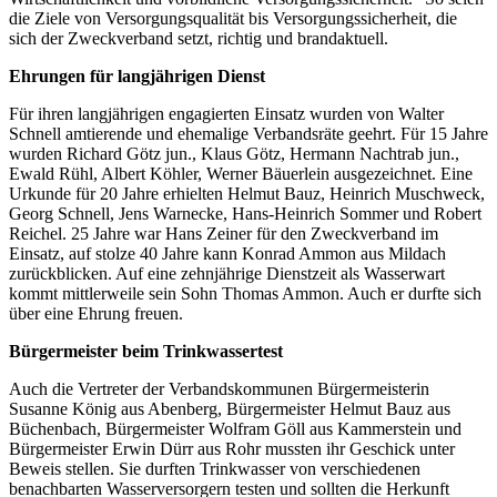
die Ziele von Versorgungsqualität bis Versorgungssicherheit, die
sich der Zweckverband setzt, richtig und brandaktuell.
Ehrungen für langjährigen Dienst
Für ihren langjährigen engagierten Einsatz wurden von Walter
Schnell amtierende und ehemalige Verbandsräte geehrt. Für 15 Jahre
wurden Richard Götz jun., Klaus Götz, Hermann Nachtrab jun.,
Ewald Rühl, Albert Köhler, Werner Bäuerlein ausgezeichnet. Eine
Urkunde für 20 Jahre erhielten Helmut Bauz, Heinrich Muschweck,
Georg Schnell, Jens Warnecke, Hans-Heinrich Sommer und Robert
Reichel. 25 Jahre war Hans Zeiner für den Zweckverband im
Einsatz, auf stolze 40 Jahre kann Konrad Ammon aus Mildach
zurückblicken. Auf eine zehnjährige Dienstzeit als Wasserwart
kommt mittlerweile sein Sohn Thomas Ammon. Auch er durfte sich
über eine Ehrung freuen.
Bürgermeister beim Trinkwassertest
Auch die Vertreter der Verbandskommunen Bürgermeisterin
Susanne König aus Abenberg, Bürgermeister Helmut Bauz aus
Büchenbach, Bürgermeister Wolfram Göll aus Kammerstein und
Bürgermeister Erwin Dürr aus Rohr mussten ihr Geschick unter
Beweis stellen. Sie durften Trinkwasser von verschiedenen
benachbarten Wasserversorgern testen und sollten die Herkunft